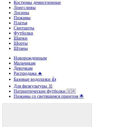
Костюмы демисезонные
Лонгсливы
Лосины
Пижамы
Платья
Свитшоты
Футболки
Шапки
Шорты
Штаны
Новорожденным
Мальчикам
Девочкам
Распродажа 🔥
Базовые водолазки 👍
Для физкультуры 🥇
Патриотические футболки 🇺🇦
Пижамы со светящимся принтом 🌟