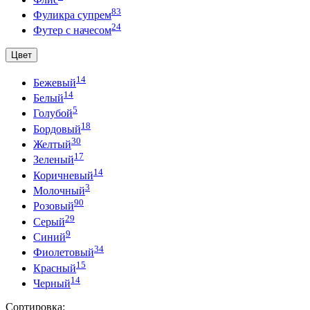
83
Фуликра супрем
24
Футер с начесом
Цвет
14
Бежевый
14
Белый
5
Голубой
18
Бордовый
30
Желтый
17
Зеленый
14
Коричневый
3
Молочный
90
Розовый
29
Серый
9
Синий
34
Фиолетовый
15
Красный
14
Черный
Сортировка: