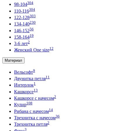
304
98-104
304
110-116
303
122-128
230
134-140
56
146-152
19
158-164
2
3-6 лет
12
Женский One size
Материал
9
Вельсофт
11
Двунитка петля
1
Интерлок
13
Кашкорсе
2
Кашкорсе с начесом
108
Кулир
14
Рибана с начесом
36
Трехнитка с начесом
2
Трехнитка петля
3
Флис