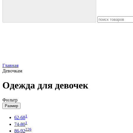
Главная
Девочкам
Одежда для девочек
Фильтр
Размер
1
62-68
1
74-80
226
86-92