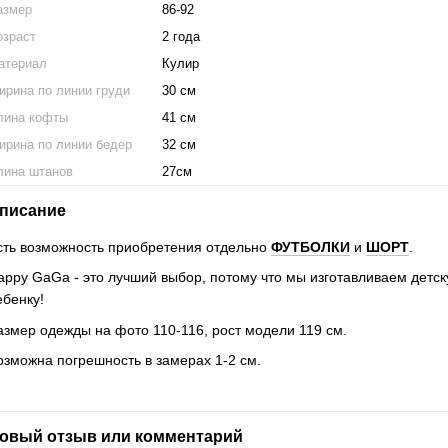
азмер
86-92
озраст
2 года
атериал
Кулир
ирина по линии груди
30 см
лина кофты
41 см
ирина по линии бедер
32 см
лина штанов
27см
писание
сть возможность приобретения отдельно
ФУТБОЛКИ
и
ШОРТ
.
appy GaGa - это лучший выбор, потому что мы изготавливаем детск
ебенку!
азмер одежды на фото 110-116, рост модели 119 см.
озможна погрешность в замерах 1-2 см.
овый отзыв или комментарий