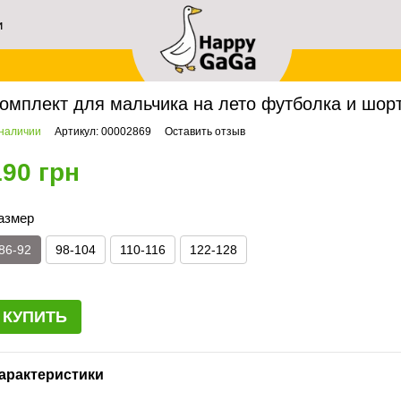
и
ей
авная
Мальчикам
Комплекты летней одежды
Комплект для мальчика на лет
омплект для мальчика на лето футболка и шорт
 наличии
Артикул: 00002869
Оставить отзыв
190 грн
азмер
86-92
98-104
110-116
122-128
КУПИТЬ
арактеристики