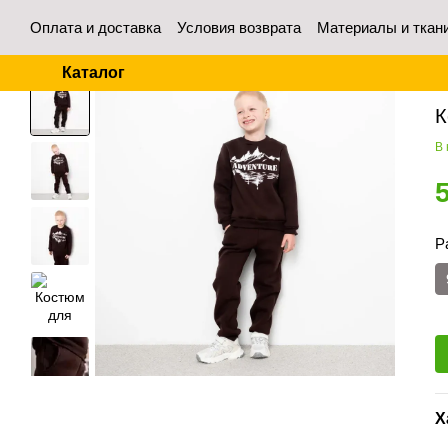
Перейти к основному контенту
Оплата и доставка
Условия возврата
Материалы и ткан
Контакты
Отзывы о магазине
Для оптовых покупател
Каталог
Гл
К
В
Р
Х