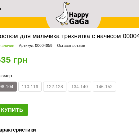
и
ей
авная
Архив
Костюм для мальчика трехнитка с начесом 00004059, 98-104 см, 3
остюм для мальчика трехнитка с начесом 000040
 наличии
Артикул: 00004059
Оставить отзыв
535 грн
азмер
98-104
110-116
122-128
134-140
146-152
КУПИТЬ
арактеристики