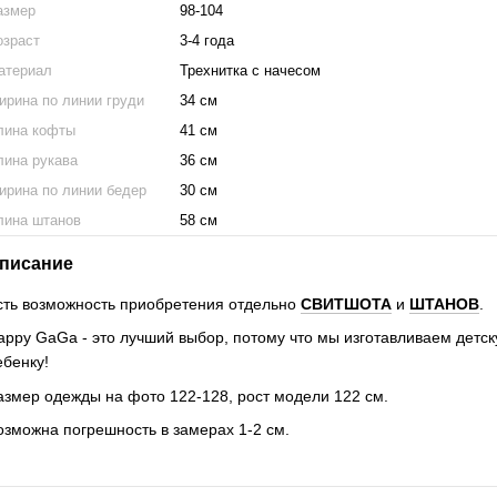
азмер
98-104
озраст
3-4 года
атериал
Трехнитка с начесом
ирина по линии груди
34 см
лина кофты
41 см
лина рукава
36 см
ирина по линии бедер
30 см
лина штанов
58 см
писание
сть возможность приобретения отдельно
СВИТШОТА
и
ШТАНОВ
.
appy GaGa - это лучший выбор, потому что мы изготавливаем детск
ебенку!
азмер одежды на фото 122-128, рост модели 122 см.
озможна погрешность в замерах 1-2 см.