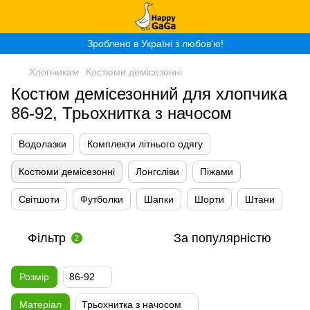
Зроблено в Україні з любов‘ю!
Хлопчикам
Костюми демісезонні
Костюм демісезонний для хлопчика
86-92, Трьохнитка з начосом
Водолазки
Комплекти літнього одягу
Костюми демісезонні
Лонгсліви
Піжами
Світшоти
Футболки
Шапки
Шорти
Штани
Фільтр
За популярністю
2
Розмір
86-92
Матеріал
Трьохнитка з начосом