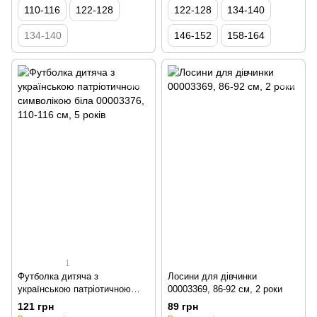
110-116
122-128
122-128
134-140
134-140
146-152
158-164
1
Футболка дитяча з
Лосини для дівчинки
українською патріотичною
00003369, 86-92 см, 2 роки
символікою біла 00003376,
121 грн
89 грн
110-116 см, 5 років