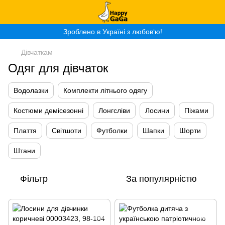
Зроблено в Україні з любов‘ю!
Дівчаткам
Одяг для дівчаток
Водолазки
Комплекти літнього одягу
Костюми демісезонні
Лонгсліви
Лосини
Піжами
Плаття
Світшоти
Футболки
Шапки
Шорти
Штани
Фільтр
За популярністю