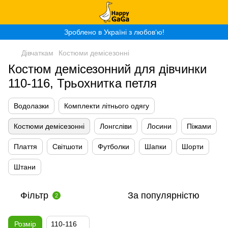
Зроблено в Україні з любов‘ю!
Дівчаткам
Костюми демісезонні
Костюм демісезонний для дівчинки
110-116, Трьохнитка петля
Водолазки
Комплекти літнього одягу
Костюми демісезонні
Лонгсліви
Лосини
Піжами
Плаття
Світшоти
Футболки
Шапки
Шорти
Штани
Фільтр
За популярністю
2
Розмір
110-116