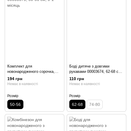
Комплект для
Боді дитяче з довгими
новонародженого сорочка,
рукавами 00003674, 62-68 см,
повзунки і шапочка 00003675,
3-6 місяців
194 грн
110 грн
50-56 см, 0-1 місяць
Немає в наявності
Немає в наявності
Розмір
Розмір
50-56
62-68
74-80