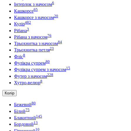
6
Інтерлок з начосом
65
Кашкорсе
20
Кашкорсе з начосом
482
Кулір
3
Рібана
76
Рібана з начосом
84
Трьохнитка з начосом
23
Трьохнитка петля
8
Фліс
80
Фулікра супрем
15
Фулікра супрем з начосом
228
Футер з начосом
8
Хутро-велюр
Колір
80
Бежевий
75
Білий
145
Блакитний
13
Бордовий
10
Гірчичний