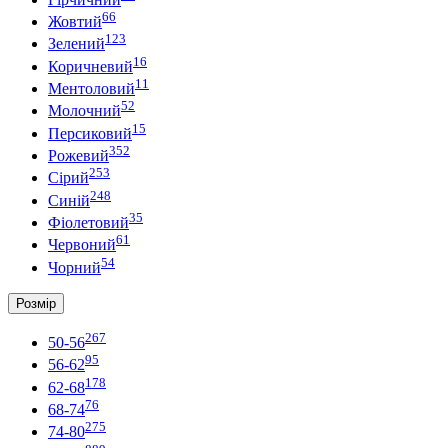
66
Жовтий
123
Зелений
16
Коричневий
11
Ментоловий
52
Молочний
15
Персиковий
352
Рожевий
253
Сірий
248
Синій
35
Фіолетовий
61
Червоний
54
Чорний
Розмір
267
50-56
95
56-62
178
62-68
76
68-74
275
74-80