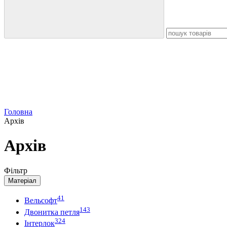
Головна
Архів
Архів
Фільтр
Матеріал
41
Вельсофт
143
Двонитка петля
324
Інтерлок