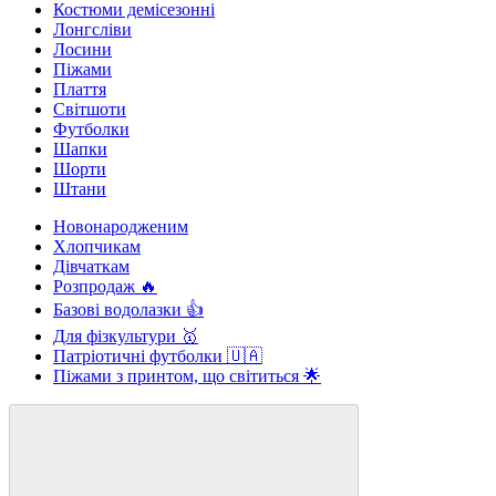
Костюми демісезонні
Лонгсліви
Лосини
Піжами
Плаття
Світшоти
Футболки
Шапки
Шорти
Штани
Новонародженим
Хлопчикам
Дівчаткам
Розпродаж 🔥
Базові водолазки 👍
Для фізкультури 🥇
Патріотичні футболки 🇺🇦
Піжами з принтом, що світиться 🌟