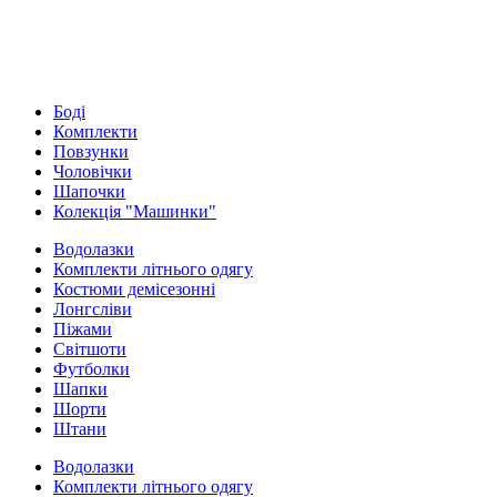
Боді
Комплекти
Повзунки
Чоловічки
Шапочки
Колекція "Машинки"
Водолазки
Комплекти літнього одягу
Костюми демісезонні
Лонгсліви
Піжами
Світшоти
Футболки
Шапки
Шорти
Штани
Водолазки
Комплекти літнього одягу