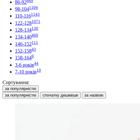
889
86-92
1104
98-104
1143
110-116
1071
122-128
130
128-134
469
134-140
111
146-152
43
152-158
9
158-164
44
3-6 років
19
7-10 років
Сортування:
за популярністю
за популярністю
спочатку дешевше
за назвою